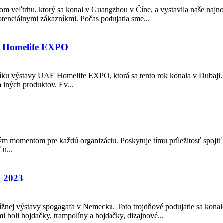
m veľtrhu, ktorý sa konal v Guangzhou v Číne, a vystavila naše najno
otenciálnymi zákazníkmi. Počas podujatia sme...
AE Homelife EXPO
ku výstavy UAE Homelife EXPO, ktorá sa tento rok konala v Dubaji. Vý
 iných produktov. Ev...
vým momentom pre každú organizáciu. Poskytuje tímu príležitosť spoji
 u...
 2023
 výstavy spogagafa v Nemecku. Toto trojdňové podujatie sa konalo od
 boli hojdačky, trampolíny a hojdačky, dizajnové...