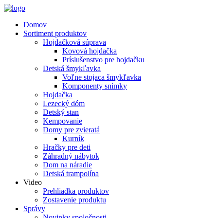
Domov
Sortiment produktov
Hojdačková súprava
Kovová hojdačka
Príslušenstvo pre hojdačku
Detská šmykľavka
Voľne stojaca šmykľavka
Komponenty snímky
Hojdačka
Lezecký dóm
Detský stan
Kempovanie
Domy pre zvieratá
Kurník
Hračky pre deti
Záhradný nábytok
Dom na náradie
Detská trampolína
Video
Prehliadka produktov
Zostavenie produktu
Správy
Novinky spoločnosti