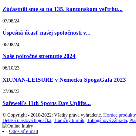
Zúčastnili sme sa na 135. kantonskom veľtrhu...
07/08/24
Úspešná účasť našej spoločnosti v...
06/08/24
Naše polročné stretnutie 2024
06/10/23
XIUNAN-LEISURE v Nemecku SpogaGafa 2023
27/09/23
Safewell's 11th Sports Day Uplifts...
© Copyright - 2010-2022: Všetky práva vyhradené.
Horúce produkty
Detská plastová hojdačka
,
Tradičný kurník
,
Tobogánová záhrada
,
Pla
Odoslať e-mail