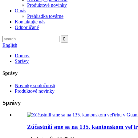
Produktové novinky
O nás
Prehliadka továrne
Kontaktujte nás
Odporúčané
English
Domov
Správy
Správy
Novinky spoločnosti
Produktové novinky
Správy
Zúčastnili sme sa na 135. kantonskom veľ