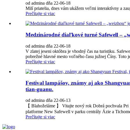
od admina dňa 22-06-18
Milí priatelia, dnes vám ukážem veľmi interaktívny a za
Prečítajte si viac
Medzinárodné diaľkové turné Safewell – „we
od admina dňa 22-06-18
V zlatej jeseni októbra je vhodný čas na turistiku. Safew
pobrežné hlavné mesto voľného času južnej Číny. Toto je
Prečítajte si viac
Festival lampášov, známy aj ako Shangyuan F
tian-guanu.
od admina dňa 22-06-13
【 Blahoželáme 】 Vitajte nový rok Dobrá pochvala Pri prí
platforme New Safewell v parku centrály Ázie a Tichomor
Prečítajte si viac