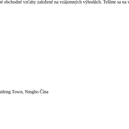
obé obchodné vzťahy založené na vzájomných výhodách. Tešíme sa na v
Baifeng Town, Ningbo Čína