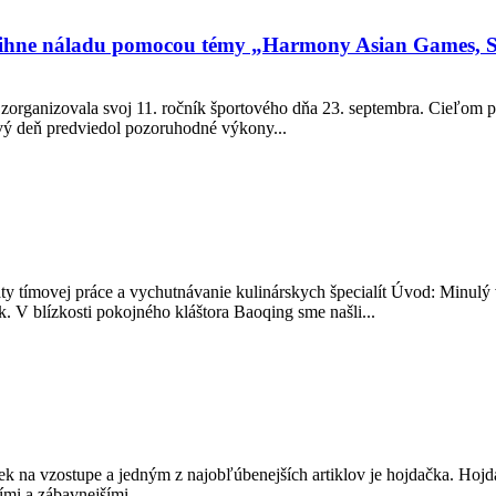
zdvihne náladu pomocou témy „Harmony Asian Games, 
e zorganizovala svoj 11. ročník športového dňa 23. septembra. Cieľo
ový deň predviedol pozoruhodné výkony...
y tímovej práce a vychutnávanie kulinárskych špecialít Úvod: Minulý 
. V blízkosti pokojného kláštora Baoqing sme našli...
ek na vzostupe a jedným z najobľúbenejších artiklov je hojdačka. Hojd
ími a zábavnejšími...