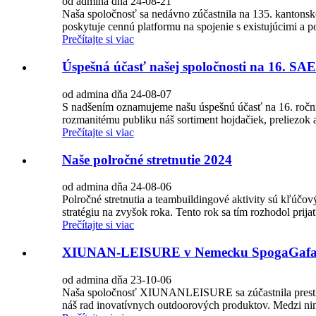
od admina dňa 24-08-21
Naša spoločnosť sa nedávno zúčastnila na 135. kantonsko
poskytuje cennú platformu na spojenie s existujúcimi a p
Prečítajte si viac
Úspešná účasť našej spoločnosti na 16. S
od admina dňa 24-08-07
S nadšením oznamujeme našu úspešnú účasť na 16. roční
rozmanitému publiku náš sortiment hojdačiek, preliezok a
Prečítajte si viac
Naše polročné stretnutie 2024
od admina dňa 24-08-06
Polročné stretnutia a teambuildingové aktivity sú kľúčo
stratégiu na zvyšok roka. Tento rok sa tím rozhodol prijať
Prečítajte si viac
XIUNAN-LEISURE v Nemecku SpogaGafa
od admina dňa 23-10-06
Naša spoločnosť XIUNANLEISURE sa zúčastnila prestížnej
náš rad inovatívnych outdoorových produktov. Medzi nimi