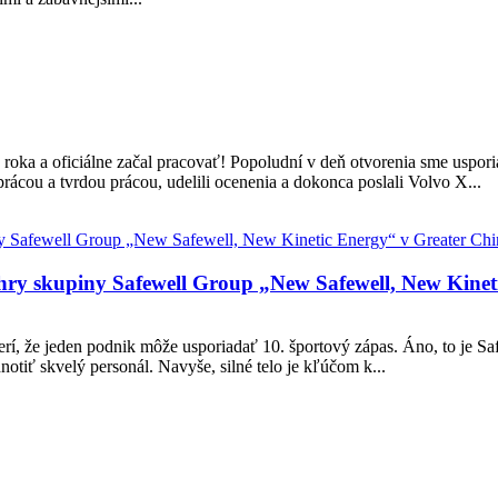
roka a oficiálne začal pracovať! Popoludní v deň otvorenia sme uspori
rácou a tvrdou prácou, udelili ocenenia a dokonca poslali Volvo X...
 hry skupiny Safewell Group „New Safewell, New Kinet
rí, že jeden podnik môže usporiadať 10. športový zápas. Áno, to je Sa
notiť skvelý personál. Navyše, silné telo je kľúčom k...