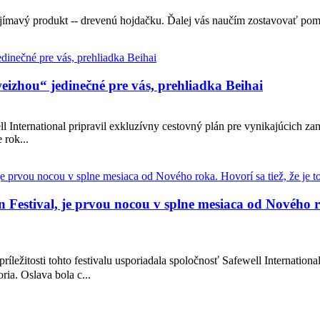
ujímavý produkt -- drevenú hojdačku. Ďalej vás naučím zostavovať pom
izhou“ jedinečné pre vás, prehliadka Beihai
ell International pripravil exkluzívny cestovný plán pre vynikajúcich z
 rok...
estival, je prvou nocou v splne mesiaca od Nového rok
ležitosti tohto festivalu usporiadala spoločnosť Safewell Internationa
ia. Oslava bola c...