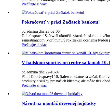
Prečítajte si viac
Pokračovať v práci Začiatok banketu!
od admina dňa 23-02-06
Dobrá správa! Safewell ukončil sviatok čínskeho nového 
zamestnancom, ktorí minulý rok získali ocenenia tvrdou p
Prečítajte si viac
V haitskom športovom centre sa konali 10.
od admina dňa 22-10-07
Páni! Dobré správy! 10. Safewell Game sa začal. Kto uve
produkty a služby pre našich klientov, ale môže tiež ohod
Prečítajte si viac
Návod na montáž drevenej hojdačky