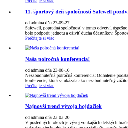
Prečítajte si viac
11. športový deň spoločnosti Safewell po
od admina dňa 23-09-27
Safewell, popredná spoločnosť v tomto odvetví, úspešn
bolo podporiť jednotu a oživiť ducha účastníkov. Šport
Prečítajte si viac
Naša polročná konferencia!
od admina dňa 23-08-16
Nezabudnuteľná polročná konferencia: Odhalenie podstat
konferencie, ktorá sa ukázala ako nezabudnuteľný zážitok
Prečítajte si viac
Najnovší trend vývoja hojdačiek
od admina dňa 23-03-20
V posledných rokoch je vývoj vonkajších detských hrači
pokrokom technológie a dizajnu sa stali ešte vzrušujúcejš