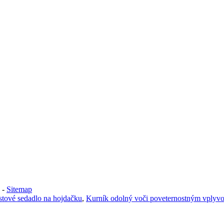
-
Sitemap
stové sedadlo na hojdačku
,
Kurník odolný voči poveternostným vplyv