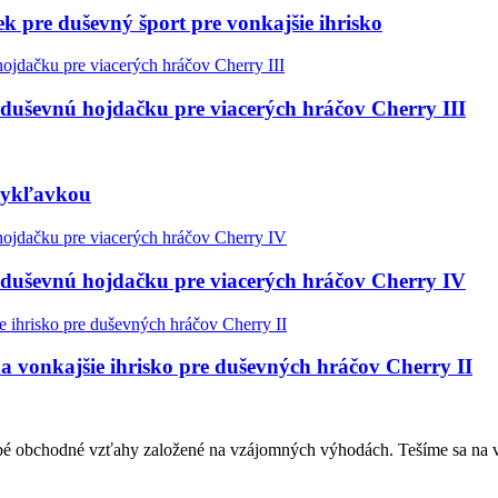
 pre duševný šport pre vonkajšie ihrisko
 duševnú hojdačku pre viacerých hráčov Cherry III
mykľavkou
 duševnú hojdačku pre viacerých hráčov Cherry IV
 vonkajšie ihrisko pre duševných hráčov Cherry II
obé obchodné vzťahy založené na vzájomných výhodách. Tešíme sa na v