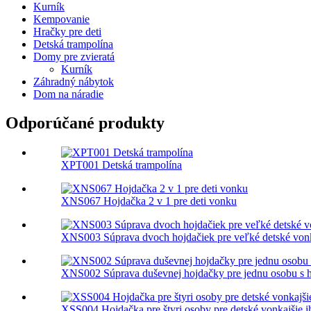
Kurník
Kempovanie
Hračky pre deti
Detská trampolína
Domy pre zvieratá
Kurník
Záhradný nábytok
Dom na náradie
Odporúčané produkty
XPT001 Detská trampolína
XNS067 Hojdačka 2 v 1 pre deti vonku
XNS003 Súprava dvoch hojdačiek pre veľké detské vonka
XNS002 Súprava duševnej hojdačky pre jednu osobu s 
XSS004 Hojdačka pre štyri osoby pre detské vonkajšie i