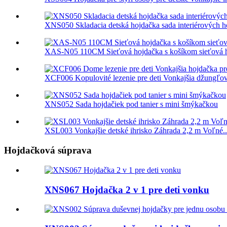
XNS050 Skladacia detská hojdačka sada interiérových hoj
XAS-N05 110CM Sieťová hojdačka s košíkom sieťová 
XCF006 Kopulovité lezenie pre deti Vonkajšia džungľová
XNS052 Sada hojdačiek pod tanier s mini šmýkačkou
XSL003 Vonkajšie detské ihrisko Záhrada 2,2 m Voľné..
Hojdačková súprava
XNS067 Hojdačka 2 v 1 pre deti vonku