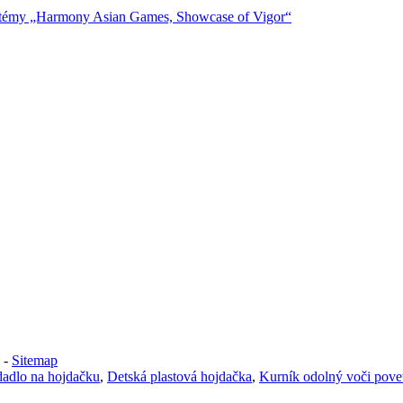
-
Sitemap
dadlo na hojdačku
,
Detská plastová hojdačka
,
Kurník odolný voči pov