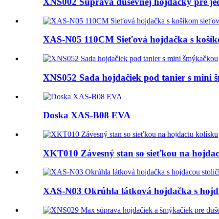
XNS002 Súprava duševnej hojdačky pre je
XAS-N05 110CM Sieťová hojdačka s košík
XNS052 Sada hojdačiek pod tanier s mini
Doska XAS-B08 EVA
XKT010 Závesný stan so sieťkou na hojdac
XAS-N03 Okrúhla látková hojdačka s hojda