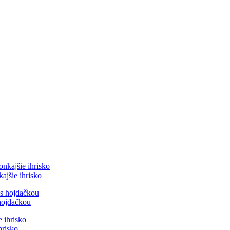
jšie ihrisko
hojdačkou
hrisko