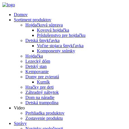
Domov
Sortiment produktov
Hojdačková súprava
Kovová hojdačka
Príslušenstvo pre hojdačku
Detská šmykľavka
Voľne stojaca šmykľavka
Komponenty snímky
Hojdačka
Lezecký dóm
Detský stan
Kempovanie
Domy pre zvieratá
Kurník
Hračky pre deti
Záhradný nábytok
Dom na náradie
Detská trampolína
Video
Prehliadka produktov
Zostavenie produktu
Správy
Novinky spoločnosti