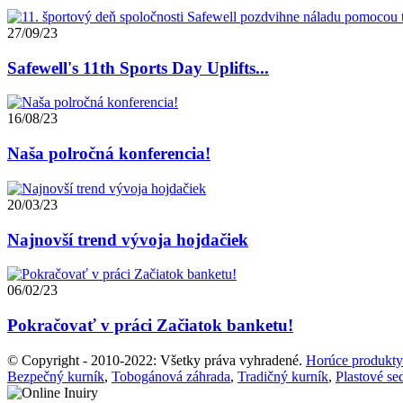
27/09/23
Safewell's 11th Sports Day Uplifts...
16/08/23
Naša polročná konferencia!
20/03/23
Najnovší trend vývoja hojdačiek
06/02/23
Pokračovať v práci Začiatok banketu!
© Copyright - 2010-2022: Všetky práva vyhradené.
Horúce produkty
Bezpečný kurník
,
Tobogánová záhrada
,
Tradičný kurník
,
Plastové se