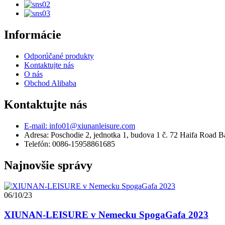
Informácie
Odporúčané produkty
Kontaktujte nás
O nás
Obchod Alibaba
Kontaktujte nás
E-mail: info01@xiunanleisure.com
Adresa: Poschodie 2, jednotka 1, budova 1 č. 72 Haifa Road 
Telefón: 0086-15958861685
Najnovšie správy
06/10/23
XIUNAN-LEISURE v Nemecku SpogaGafa 2023