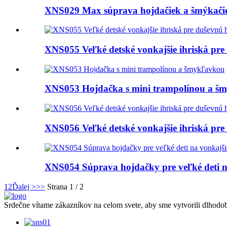
XNS029 Max súprava hojdačiek a šmýkačiek
XNS055 Veľké detské vonkajšie ihriská pre
XNS053 Hojdačka s mini trampolínou a š
XNS056 Veľké detské vonkajšie ihriská pre
XNS054 Súprava hojdačky pre veľké deti na
1
2
Ďalej >
>>
Strana 1 / 2
Srdečne vítame zákazníkov na celom svete, aby sme vytvorili dlhod