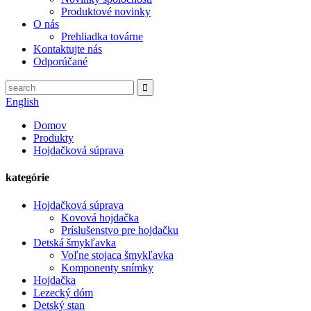
Produktové novinky
O nás
Prehliadka továrne
Kontaktujte nás
Odporúčané
English
Domov
Produkty
Hojdačková súprava
kategórie
Hojdačková súprava
Kovová hojdačka
Príslušenstvo pre hojdačku
Detská šmykľavka
Voľne stojaca šmykľavka
Komponenty snímky
Hojdačka
Lezecký dóm
Detský stan