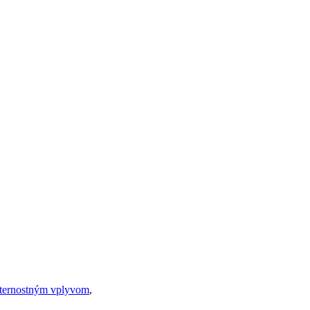
eternostným vplyvom
,