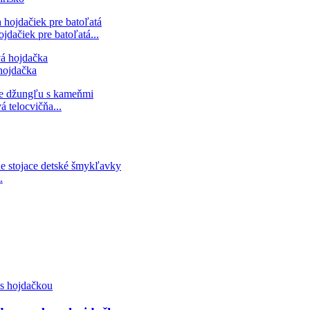
dačiek pre batoľatá...
hojdačka
 telocvičňa...
.