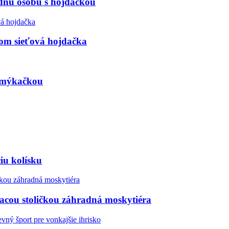
dnu osobu s hojdačkou
om sieťová hojdačka
 šmýkačkou
iu kolísku
cou stoličkou záhradná moskytiéra