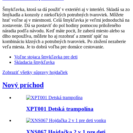
Šmykľavka, ktorá sa dá použiť v exteriéri aj v interiéri. Skladá sa zo
šmýkadla a konzoly z niekoľkých potrubných tvaroviek. Môžete
hrať voľne aj v miestnosti. Celá šmykľavka je veľmi jednoduchá na
zostavenie. Dá sa postaviť do pol hodiny pomocou priloženého
náradia podľa návodu. Keď máte pocit, že zaberá miesto alebo sa
dlho nepoužíva, môžete ho aj rozobrať a zmeniť späť na
kombináciu klzných a potrubných tvaroviek. Po zložení nezaberie
veľa miesta. Je to dobrá voľba pre domáce cestovanie.
Voľne stojaca šmykľavka pre deti
Skladacia šmykľavka
Zobraziť všetky súpravy hojdačiek
Nový príchod
XPT001 Detská trampolína
XNS067 Hojdačka 2 v 1 pre deti