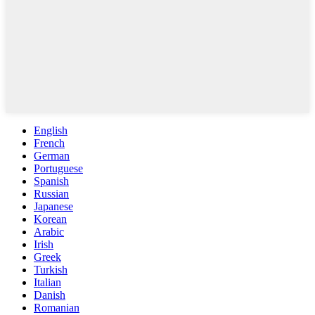
English
French
German
Portuguese
Spanish
Russian
Japanese
Korean
Arabic
Irish
Greek
Turkish
Italian
Danish
Romanian