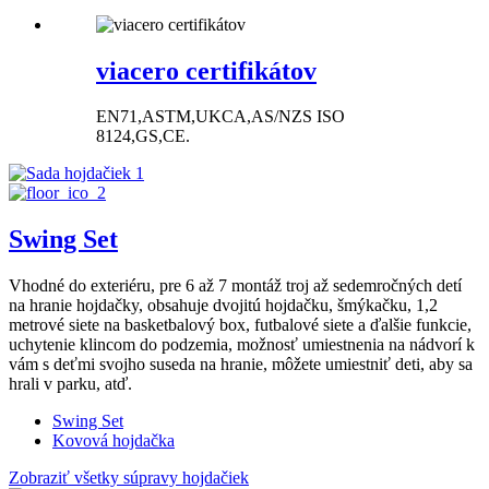
viacero certifikátov
EN71,ASTM,UKCA,AS/NZS ISO
8124,GS,CE.
Swing Set
Vhodné do exteriéru, pre 6 až 7 montáž troj až sedemročných detí
na hranie hojdačky, obsahuje dvojitú hojdačku, šmýkačku, 1,2
metrové siete na basketbalový box, futbalové siete a ďalšie funkcie,
uchytenie klincom do podzemia, možnosť umiestnenia na nádvorí k
vám s deťmi svojho suseda na hranie, môžete umiestniť deti, aby sa
hrali v parku, atď.
Swing Set
Kovová hojdačka
Zobraziť všetky súpravy hojdačiek