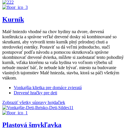
Kurník
Malé hniezdo vhodné na chov hydiny na dvore, drevená
konštrukcia a správne veľké drevené dosky sú kombinované so
skrutkami, aby vytvorili tento kurník plný prírodnej chuti a
stredovekej estetiky. Postaviť sa dá veľmi jednoducho, stačí
postupovať podľa návodu a pomocou skrutkovača správne
skombinovať drevené dvierka, môžete si zaobstarať tento pohodlný
kurník, vďaka ktorému sa vaša hydina vo voľnom výbehu už
nebude musieť báť, že nebude kde bývať. miesto na budovanie
vlastných tajomstiev Malé hniezda, stavba, ktorá sa páči všetkým
vtákom.
Vonkajšia klietka pre domáce zvieratá
Drevené hračky pre deti
Zobraziť všetky súpravy hojdačiek
Plastová šmykľavka