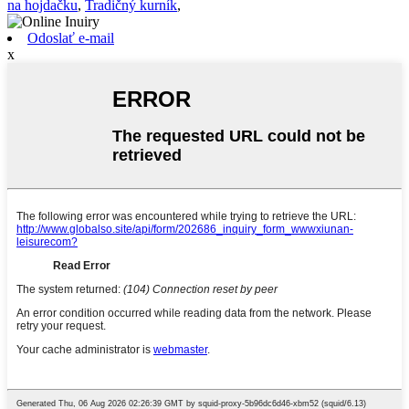
na hojdačku
,
Tradičný kurník
,
Odoslať e-mail
x