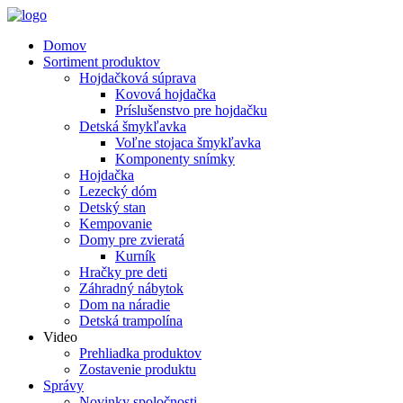
Domov
Sortiment produktov
Hojdačková súprava
Kovová hojdačka
Príslušenstvo pre hojdačku
Detská šmykľavka
Voľne stojaca šmykľavka
Komponenty snímky
Hojdačka
Lezecký dóm
Detský stan
Kempovanie
Domy pre zvieratá
Kurník
Hračky pre deti
Záhradný nábytok
Dom na náradie
Detská trampolína
Video
Prehliadka produktov
Zostavenie produktu
Správy
Novinky spoločnosti