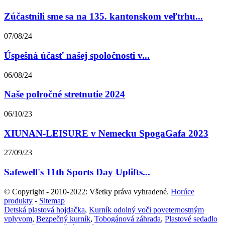
Zúčastnili sme sa na 135. kantonskom veľtrhu...
07/08/24
Úspešná účasť našej spoločnosti v...
06/08/24
Naše polročné stretnutie 2024
06/10/23
XIUNAN-LEISURE v Nemecku SpogaGafa 2023
27/09/23
Safewell's 11th Sports Day Uplifts...
© Copyright - 2010-2022: Všetky práva vyhradené.
Horúce
produkty
-
Sitemap
Detská plastová hojdačka
,
Kurník odolný voči poveternostným
vplyvom
,
Bezpečný kurník
,
Tobogánová záhrada
,
Plastové sedadlo