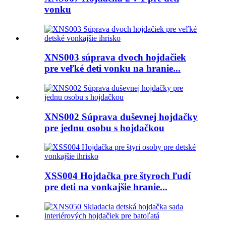
vonku
XNS003 súprava dvoch hojdačiek
pre veľké deti vonku na hranie...
XNS002 Súprava duševnej hojdačky
pre jednu osobu s hojdačkou
XSS004 Hojdačka pre štyroch ľudí
pre deti na vonkajšie hranie...