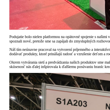
Podujatie bolo nielen platformou na opätovné spojenie s našimi v
spoznali nové, pretože sme sa zapájali do zmysluplných rozhovor
Náš tím neúnavne pracoval na vytvorení príjemného a interaktívn
dodávať produkty, ktoré prinášajú radosť a vzrušenie deťom a r
Okrem vytvárania sietí a predvádzania našich produktov sme mali 
skúsenosť nás ďalej inšpirovala k ďalšiemu posúvaniu hraníc krea