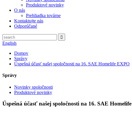
Produktové novinky
O nás
Prehliadka továrne
Kontaktujte nás
Odporúčané
English
Domov
Správy
Úspešná účasť našej spoločnosti na 16. SAE Homelife EXPO
Správy
Novinky spoločnosti
Produktové novinky
Úspešná účasť našej spoločnosti na 16. SAE Homeli