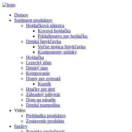
Domov
Sortiment produktov
Hojdačková súprava
Kovová hojdačka
Príslušenstvo pre hojdačku
Detská šmykľavka
Voľne stojaca šmykľavka
Komponenty snímky
Hojdačka
Lezecký dóm
Detský stan
Kempovanie
Domy pre zvieratá
Kurník
Hračky pre deti
Záhradný nábytok
Dom na náradie
Detská trampolína
Video
Prehliadka produktov
Zostavenie produktu
Správy
Novinky spoločnosti