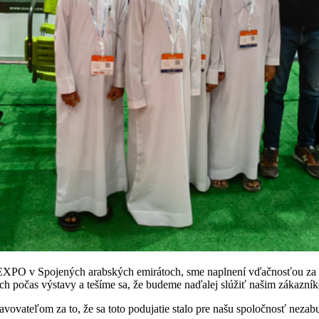
EXPO v Spojených arabských emirátoch, sme naplnení vďačnosťou za pod
ch počas výstavy a tešíme sa, že budeme naďalej slúžiť našim zákaz
ovateľom za to, že sa toto podujatie stalo pre našu spoločnosť nezab