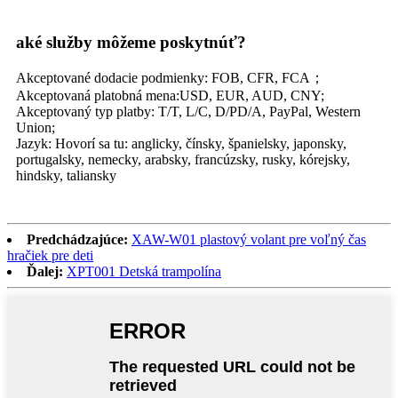
aké služby môžeme poskytnúť?
Akceptované dodacie podmienky: FOB, CFR, FCA；
Akceptovaná platobná mena:USD, EUR, AUD, CNY;
Akceptovaný typ platby: T/T, L/C, D/PD/A, PayPal, Western
Union;
Jazyk: Hovorí sa tu: anglicky, čínsky, španielsky, japonsky,
portugalsky, nemecky, arabsky, francúzsky, rusky, kórejsky,
hindsky, taliansky
Predchádzajúce:
XAW-W01 plastový volant pre voľný čas
hračiek pre deti
Ďalej:
XPT001 Detská trampolína