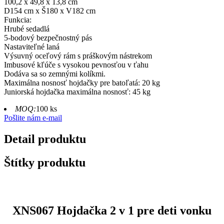
100,2 x 49,8 x 13,8 cm
D154 cm x Š180 x V182 cm
Funkcia:
Hrubé sedadlá
5-bodový bezpečnostný pás
Nastaviteľné laná
Výsuvný oceľový rám s práškovým nástrekom
Imbusové kľúče s vysokou pevnosťou v ťahu
Dodáva sa so zemnými kolíkmi.
Maximálna nosnosť hojdačky pre batoľatá: 20 kg
Juniorská hojdačka maximálna nosnosť: 45 kg
MOQ:
100 ks
Pošlite nám e-mail
Detail produktu
Štítky produktu
XNS067 Hojdačka 2 v 1 pre deti vonku