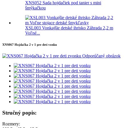
XNS052 Sada hojdačiek pod tanier s mini
šmýkačkou
XSL003 Vonkajšie detské ihrisko Záhrada 2,2 m
Voľné...
XNS067 Hojdačka 2 v 1 pre deti vonku
Stručný popis:
Rozmery: