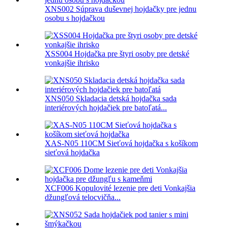
XNS002 Súprava duševnej hojdačky pre jednu
osobu s hojdačkou
XSS004 Hojdačka pre štyri osoby pre detské
vonkajšie ihrisko
XNS050 Skladacia detská hojdačka sada
interiérových hojdačiek pre batoľatá...
XAS-N05 110CM Sieťová hojdačka s košíkom
sieťová hojdačka
XCF006 Kopulovité lezenie pre deti Vonkajšia
džungľová telocvičňa...