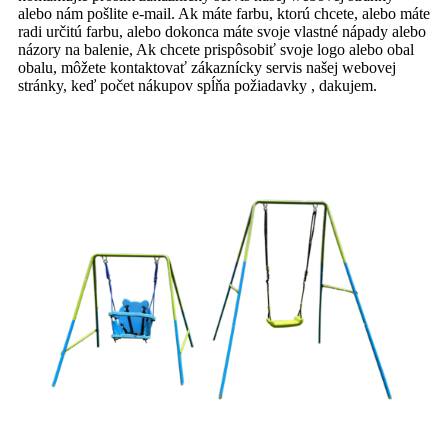
alebo nám pošlite e-mail. Ak máte farbu, ktorú chcete, alebo máte
radi určitú farbu, alebo dokonca máte svoje vlastné nápady alebo
názory na balenie, Ak chcete prispôsobiť svoje logo alebo obal
obalu, môžete kontaktovať zákaznícky servis našej webovej
stránky, keď počet nákupov spĺňa požiadavky , dakujem.