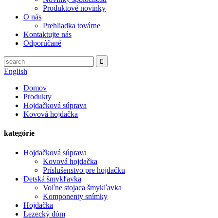
Produktové novinky
O nás
Prehliadka továrne
Kontaktujte nás
Odporúčané
English
Domov
Produkty
Hojdačková súprava
Kovová hojdačka
kategórie
Hojdačková súprava
Kovová hojdačka
Príslušenstvo pre hojdačku
Detská šmykľavka
Voľne stojaca šmykľavka
Komponenty snímky
Hojdačka
Lezecký dóm