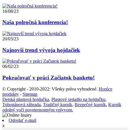
16/08/23
Naša polročná konferencia!
20/03/23
Najnovší trend vývoja hojdačiek
06/02/23
Pokračovať v práci Začiatok banketu!
© Copyright - 2010-2022: Všetky práva vyhradené.
Horúce
produkty
-
Sitemap
Detská plastová hojdačka
,
Plastové sedadlo na hojdačku
,
Tobogánová záhrada
,
Tradičný kurník
,
Bezpečný kurník
,
Kurník
odolný voči poveternostným vplyvom
,
Odoslať e-mail
x