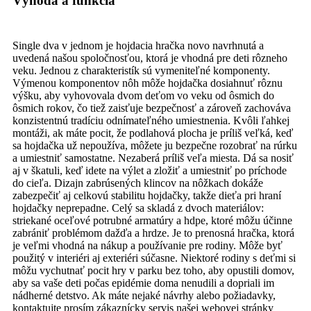
Výhoda a funkcia
Single dva v jednom je hojdacia hračka novo navrhnutá a
uvedená našou spoločnosťou, ktorá je vhodná pre deti rôzneho
veku. Jednou z charakteristík sú vymeniteľné komponenty.
Výmenou komponentov nôh môže hojdačka dosiahnuť rôznu
výšku, aby vyhovovala dvom deťom vo veku od ôsmich do
ôsmich rokov, čo tiež zaisťuje bezpečnosť a zároveň zachováva
konzistentnú tradíciu odnímateľného umiestnenia. Kvôli ľahkej
montáži, ak máte pocit, že podlahová plocha je príliš veľká, keď
sa hojdačka už nepoužíva, môžete ju bezpečne rozobrať na rúrku
a umiestniť samostatne. Nezaberá príliš veľa miesta. Dá sa nosiť
aj v škatuli, keď idete na výlet a zložiť a umiestniť po príchode
do cieľa. Dizajn zabrúsených klincov na nôžkach dokáže
zabezpečiť aj celkovú stabilitu hojdačky, takže dieťa pri hraní
hojdačky neprepadne. Celý sa skladá z dvoch materiálov:
striekané oceľové potrubné armatúry a hdpe, ktoré môžu účinne
zabrániť problémom dažďa a hrdze. Je to prenosná hračka, ktorá
je veľmi vhodná na nákup a používanie pre rodiny. Môže byť
použitý v interiéri aj exteriéri súčasne. Niektoré rodiny s deťmi si
môžu vychutnať pocit hry v parku bez toho, aby opustili domov,
aby sa vaše deti počas epidémie doma nenudili a dopriali im
nádherné detstvo. Ak máte nejaké návrhy alebo požiadavky,
kontaktujte prosím zákaznícky servis našej webovej stránky