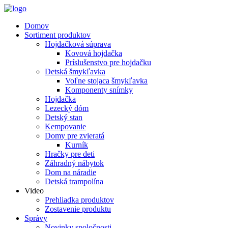
Domov
Sortiment produktov
Hojdačková súprava
Kovová hojdačka
Príslušenstvo pre hojdačku
Detská šmykľavka
Voľne stojaca šmykľavka
Komponenty snímky
Hojdačka
Lezecký dóm
Detský stan
Kempovanie
Domy pre zvieratá
Kurník
Hračky pre deti
Záhradný nábytok
Dom na náradie
Detská trampolína
Video
Prehliadka produktov
Zostavenie produktu
Správy
Novinky spoločnosti